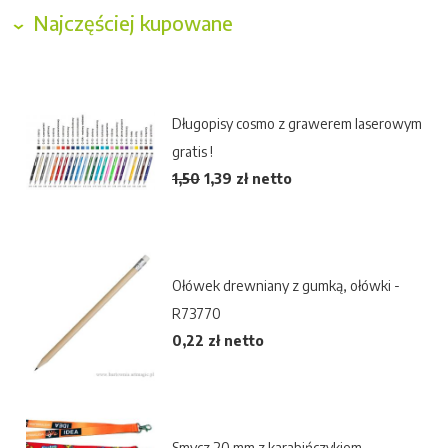
Najczęściej kupowane
Długopisy cosmo z grawerem laserowym
gratis !
1,50
1,39
zł netto
Ołówek drewniany z gumką, ołówki -
R73770
0,22 zł netto
Smycz 20 mm z karabińczykiem -