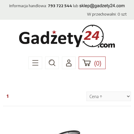
Informacja handlowa:
793 722 544
lub
W przechowalni:
0
szt
(
0
)
1