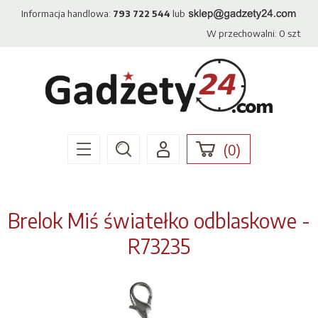
Informacja handlowa:
793 722 544
lub
W przechowalni:
0
szt
(
0
)
Brelok Miś światełko odblaskowe -
R73235