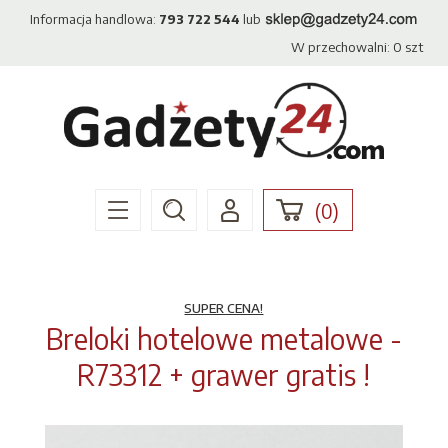
Informacja handlowa:
793 722 544
lub
W przechowalni:
0
szt
(
0
)
SUPER CENA!
Breloki hotelowe metalowe -
R73312 + grawer gratis !