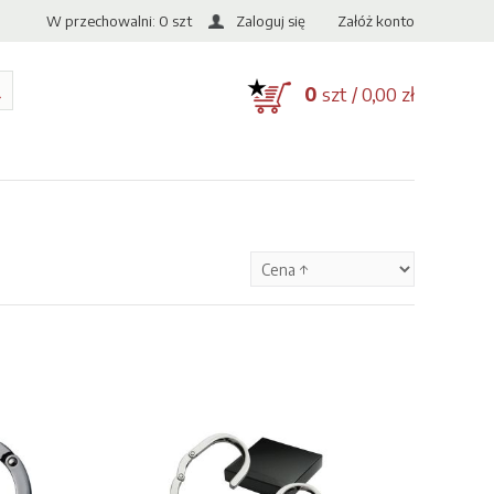
W przechowalni:
0
szt
Zaloguj się
Załóż konto
0
szt / 0,00 zł